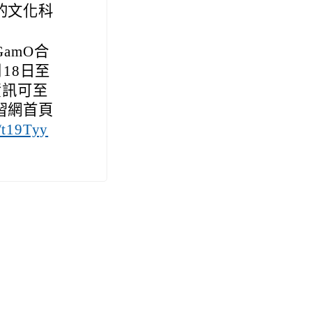
的文化科
amO合
18日至
資訊可至
習網首頁
/t19Tyy