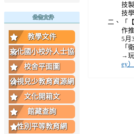
技
技
公告文件
二、
「【
作推
教學文件
5月
「
文化國小校外人士協
→
ey
助教學或活動要點
校舍平面圖
公視兒少教育資源網
文化開箱文
館藏查詢
性別平等教育網