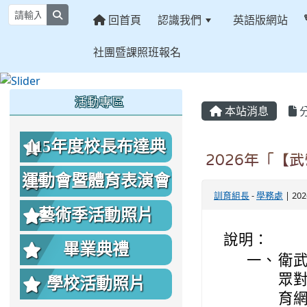
search
回首頁
認識我們
英語版網站
社團暨課照班報名
:::
:::
:::
活動專區
本站消息
115年度校長布達典
2026年「【
禮照片
運動會暨體育表演會
訓育組長
-
學務處
| 20
照片
藝術季活動照片
說明：
畢業典禮
一、
衛
眾
學校活動照片
育