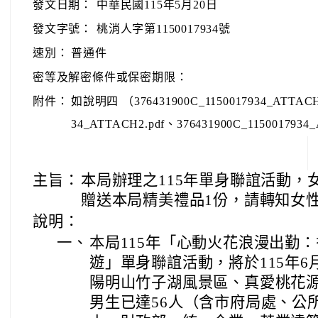
發文日期：
中華民國115年5月20日
發文字號：
桃消人字第1150017934號
速別：
普通件
密等及解密條件或保密期限：
附件：
如說明四 （376431900C_1150017934_ATTACH1
34_ATTACH2.pdf、376431900C_1150017934
主旨：
本局辦理之115年單身聯誼活動，
贈送本局精美禮品1份，請轉知女
說明：
一、
本局115年「心動火花浪漫出勤
遊」單身聯誼活動，將於115年6
陽明山竹子湖風景區、真愛桃花
男生已達56人（含市府局處、公