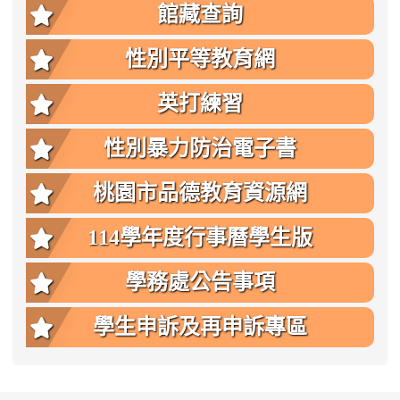
館藏查詢
性別平等教育網
英打練習
性別暴力防治電子書
桃園市品德教育資源網
114學年度行事曆學生版
學務處公告事項
學生申訴及再申訴專區
:::