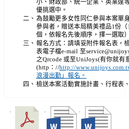
小、財政部、統一企業、英業達
優挑選中。
二、
為鼓勵更多女性同仁參與本案單
參與者，贈送本局精美禮品1份（1
個，依報名先後順序，擇一選取
三、
報名方式：請填妥附件報名表，
表電子檔e-mail 至service@unij
之Qrcode 或至UniJoys(有你
(http：//
http://www.unijoys.
浪漫出勤」報名。
四、
檢送本案活動實施計畫、行程表、