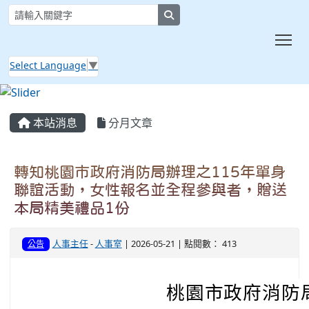
search
Tog
Select Language
▼
:::
本站消息
分月文章
轉知桃園市政府消防局辦理之115年單身
聯誼活動，女性報名並全程參與者，贈送
本局精美禮品1份
人事主任
-
人事室
| 2026-05-21 | 點閱數： 413
公告
桃園市政府消防局