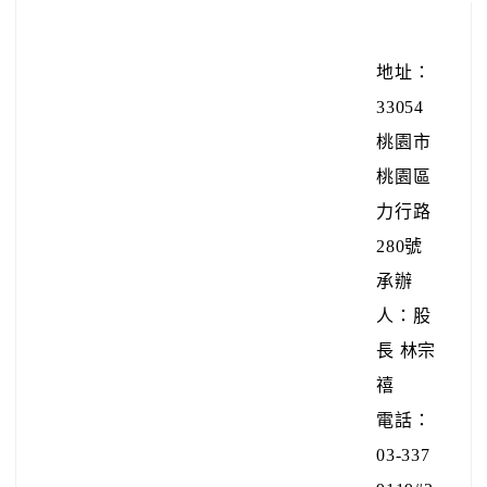
地址：
33054
桃園市
桃園區
力行路
280號
承辦
人：股
長 林宗
禧
電話：
03-337