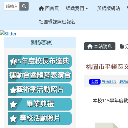
search
回首頁
認識我們
英語版網站
社團暨課照班報名
:::
:::
:::
活動專區
本站消息
115年度校長布達典
桃園市平鎮區文
禮照片
運動會暨體育表演會
設備組長
-
教務
公告
照片
藝術季活動照片
本校115學年度
畢業典禮
學校活動照片