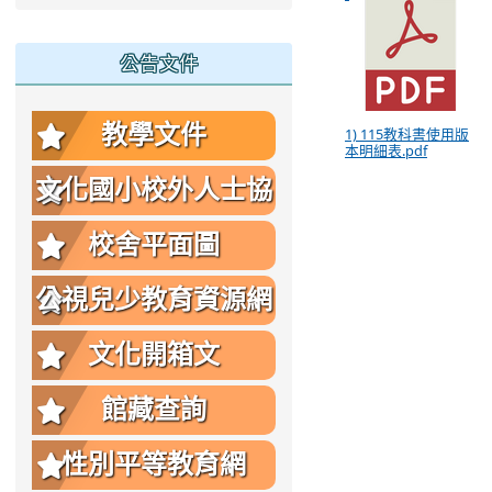
公告文件
教學文件
1) 115教科書使用版
本明細表.pdf
文化國小校外人士協
助教學或活動要點
校舍平面圖
公視兒少教育資源網
文化開箱文
館藏查詢
性別平等教育網