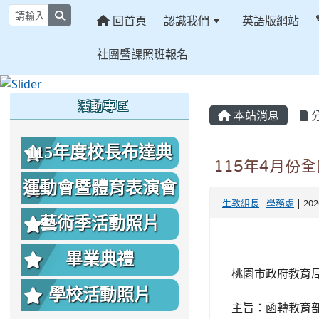
search
回首頁
認識我們
英語版網站
社團暨課照班報名
:::
:::
:::
活動專區
本站消息
115年度校長布達典
115年4月份
禮照片
運動會暨體育表演會
生教組長
-
學務處
| 20
照片
藝術季活動照片
畢業典禮
桃園市政府教育局1
學校活動照片
主旨：函轉教育