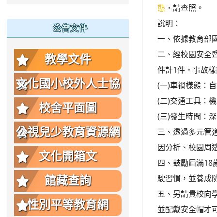
態
，請查照。
說明：
公告文件
一、依據教育部國民
二、經校園安全
教學文件
件計1件，事故
文化國小校外人士協
(一)車禍樣態：
(二)交通工具：
助教學或活動要點
校舍平面圖
(三)發生時間：深
公視兒少教育資源網
三、透過多元管
因分析、校園周
文化開箱文
四、鼓勵屆滿1
駛習慣，並養成
館藏查詢
五、另請貴校向
性別平等教育網
並配戴安全帽才