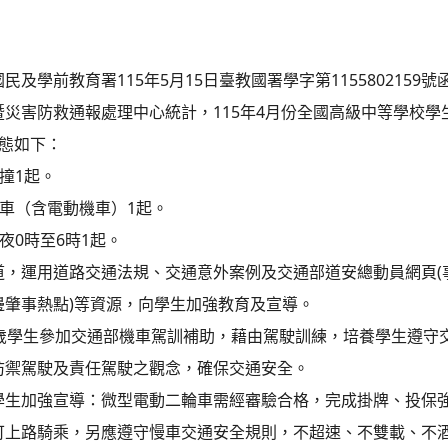
及學前教育署115年5月15日臺教國署學字第1155802159號
暨災害防救通報處理中心統計，115年4月份全國高級中等學校學
樣態如下：
自撞1起。
機車（含電動機車）1起。
夜0時至6時1起。
道，運用道路交通法規、交通意外案例及交通部道安總動員網頁(
邊肇事熱點)等資源，向學生加強教育及宣導。
8歲學生參加交通部機車駕訓補助，藉由駕駛訓練，培養學生遵守
防禦駕駛及責任駕駛之觀念，確保交通安全。
學生加強宣導：微型電動二輪車需經審驗合格，完成掛牌、投保強
可上路騎乘，另應遵守慢車交通安全規則，不超速、不雙載、不