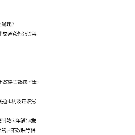
函辦理。
生交通意外死亡事
事故傷亡數據、肇
交通規則及正確駕
制險，年滿14歲
酒駕、不改裝等相