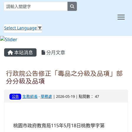
search
Tog
Select Language
▼
:::
本站消息
分月文章
行政院公告修正「毒品之分級及品項」部
分分級及品項
生教組長
-
學務處
| 2026-05-19 | 點閱數： 47
公告
桃園市政府教育局115年5月18日桃教學字第