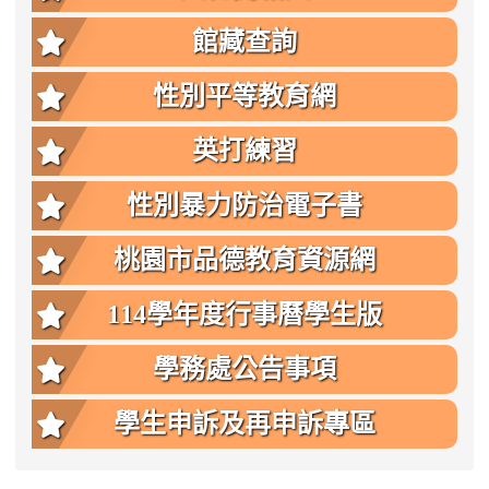
館藏查詢
性別平等教育網
英打練習
性別暴力防治電子書
桃園市品德教育資源網
114學年度行事曆學生版
學務處公告事項
學生申訴及再申訴專區