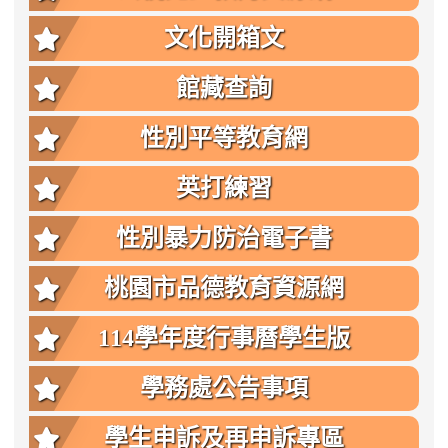
文化開箱文
館藏查詢
性別平等教育網
英打練習
性別暴力防治電子書
桃園市品德教育資源網
114學年度行事曆學生版
學務處公告事項
學生申訴及再申訴專區