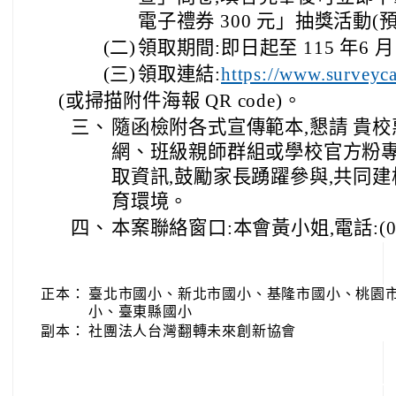
電子禮券 300 元」抽獎活動(預
(二)
領取期間:即日起至 115 年6 月
(三)
領取連結:
https://www.survey
(或掃描附件海報 QR code)。
三、
隨函檢附各式宣傳範本,懇請 貴
網、班級親師群組或學校官方粉
取資訊,鼓勵家長踴躍參與,共同建構
育環境。
四、
本案聯絡窗口:本會黃小姐,電話:(02)7
正本：
臺北市國小、新北市國小、基隆市國小、桃園
小、臺東縣國小
副本：
社團法人台灣翻轉未來創新協會