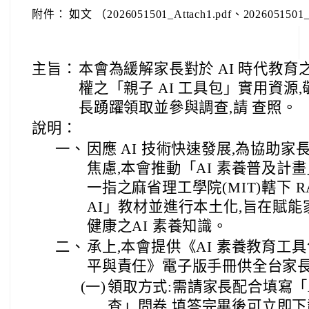
附件：
如文 （2026051501_Attach1.pdf、2026051501_
主旨：
本會為緩解家長對於 AI 時代教育
權之「親子 AI 工具包」實用資源
長踴躍領取並參與調查,請 查照。
說明：
一、
因應 AI 技術快速發展,為協助
焦慮,本會推動「AI 素養普及計畫
一指之麻省理工學院(MIT)轄下 RA
AI」教材並進行本土化,旨在賦
健康之AI 素養知識。
二、
承上,本會提供《AI 素養教育工具
平與責任》電子版手冊供全台家
(一)
領取方式:需請家長配合填寫「
查」問卷,填答完畢後可立即下載