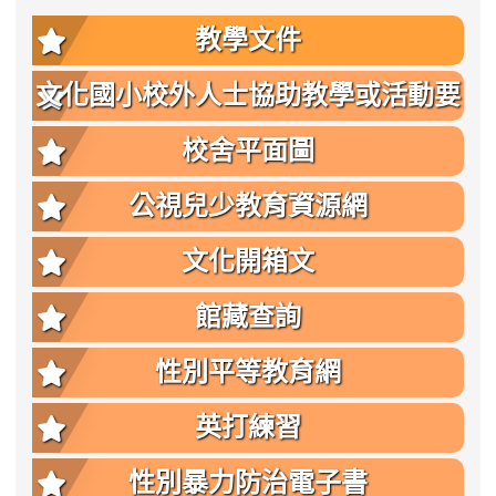
教學文件
文化國小校外人士協助教學或活動要
點
校舍平面圖
公視兒少教育資源網
文化開箱文
館藏查詢
性別平等教育網
英打練習
性別暴力防治電子書