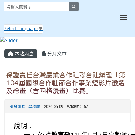
search
Tog
Select Language
▼
:::
本站消息
分月文章
保證責任台灣農業合作社聯合社辦理「第
104屆國際合作社節合作事業短影片徵選
及繪畫（含四格漫畫）比賽」
訓育組長
-
學務處
| 2026-05-09 | 點閱數： 67
說明：