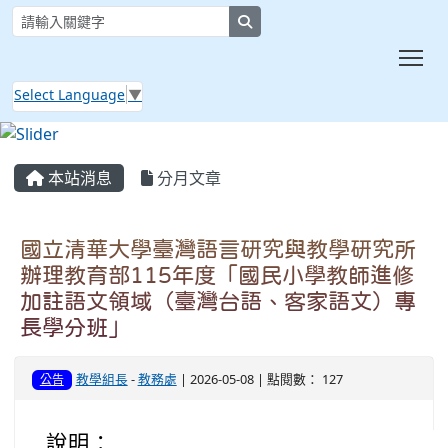
search
Tog
Select Language
▼
:::
本站消息
分月文章
國立清華大學臺灣語言研究與教學研究所
辦理教育部115年度「國民小學教師進修
加註語文領域（臺灣台語、客家語文）專
長學分班」
教學組長
-
教務處
| 2026-05-08 | 點閱數： 127
公告
說明：