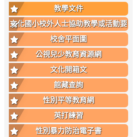
教學文件
文化國小校外人士協助教學或活動要
點
校舍平面圖
公視兒少教育資源網
文化開箱文
館藏查詢
性別平等教育網
英打練習
性別暴力防治電子書