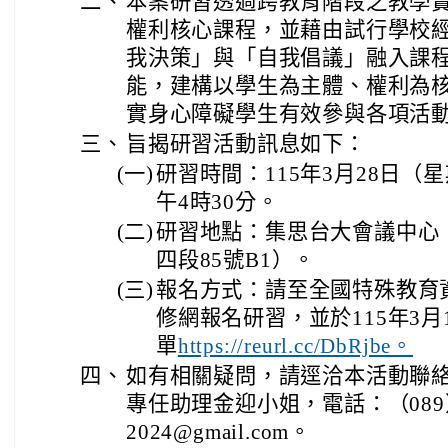
二、
本案研習透過跨教育階段之教學
權利核心課程，並藉由試行學校
我決策」與「自我倡議」融入課
能，建構以學生為主體、權利為
實身心障礙學生有效參與各項活
三、
旨揭研習活動訊息如下：
(一)
研習時間：115年3月28日（
午4時30分。
(二)
研習地點：集思台大會議中心
四段85號B1）。
(三)
報名方式：請至全國特殊教育
修網報名研習，並於115年3
單
https://reurl.cc/DbRjbe。
四、
如有相關疑問，請逕洽本活動聯
專任助理金迎小姐，電話：（089）517-
2024@gmail.com。