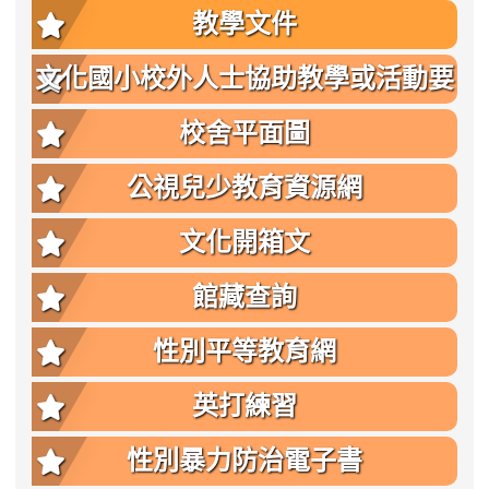
教學文件
文化國小校外人士協助教學或活動要
點
校舍平面圖
公視兒少教育資源網
文化開箱文
館藏查詢
性別平等教育網
英打練習
性別暴力防治電子書