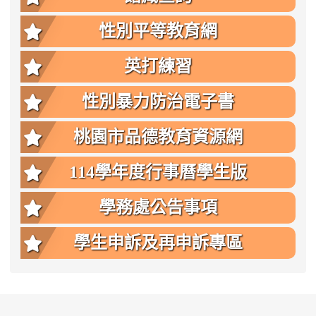
性別平等教育網
英打練習
性別暴力防治電子書
桃園市品德教育資源網
114學年度行事曆學生版
學務處公告事項
學生申訴及再申訴專區
:::