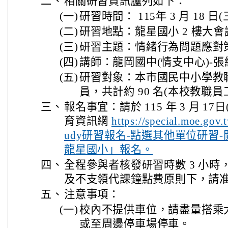
二、
相關研習資訊臚列如下：
(一)
研習時間： 115年 3 月 18 日(三)
(二)
研習地點：龍星國小 2 樓大會
(三)
研習主題：情緒行為問題應對
(四)
講師：龍岡國中(情支中心)-
(五)
研習對象：本市國民中小學教
員，共計約 90 名(本校教職員
三、
報名事宜：請於 115 年 3 月 1
育資訊網
https://special.moe.gov.
udy研習報名-點選其他單位研習-
龍星國小」報名。
四、
全程參與者核發研習時數 3 小
及不支領代課鐘點費原則下，請
五、
注意事項：
(一)
校內不提供車位，請盡量搭乘
或至周邊停車場停車。