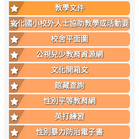
教學文件
文化國小校外人士協助教學或活動要
點
校舍平面圖
公視兒少教育資源網
文化開箱文
館藏查詢
性別平等教育網
英打練習
性別暴力防治電子書