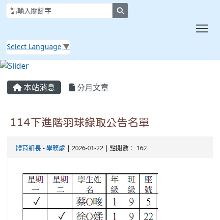
search
Tog
Select Language
▼
:::
本站消息
分月文章
114下進階羽球錄取公告名單
體育組長
-
學務處
| 2026-01-22 | 點閱數： 162