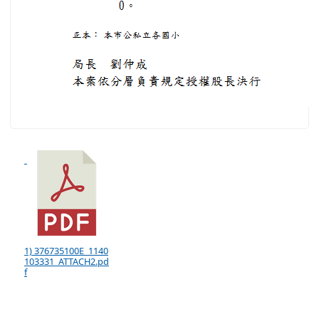
1) 376735100E_1140
103331_ATTACH2.pd
f