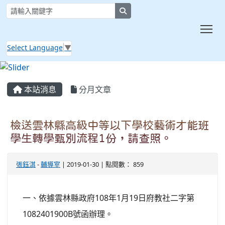
search
Tog
Select Language
▼
:::
本站消息
分月文章
檢送雲林縣高級中等以下學校藝術才能班
學生轉學甄別流程1份，請查照。
張鈺淇
-
輔導室
| 2019-01-30 | 點閱數： 859
一、依據雲林縣政府108年1月19日府教社二字第
1082401900B號函辦理。