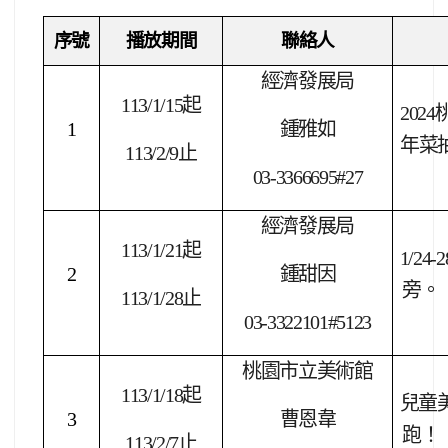
序號
播放期間
聯絡人
經濟發展局
113/1/15
起
2024
1
鍾雅如
年菜
113/2/9
止
03-3366695#27
經濟發展局
113/1/21
起
1/24-2
2
鍾甜因
旁。
113/1/28
止
03-3322101#5123
桃園市立美術館
113/1/18
起
兒童
3
曹恩韋
跑！
113/2/7
止