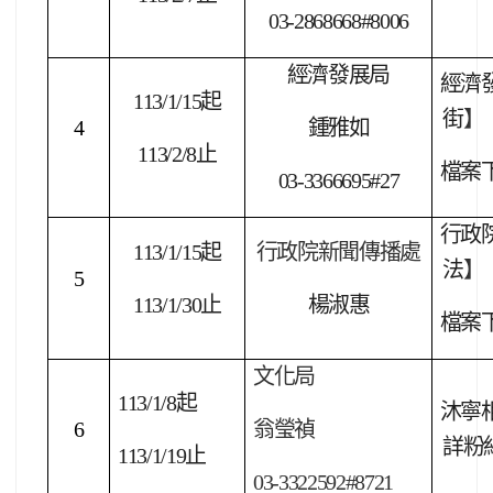
03-2868668#8006
經濟發展局
經濟發
113/1/15
起
街
】
4
鍾雅如
113/2/8
止
檔案
03-3366695#27
行政
113/1/15
起
行政院新聞傳播處
法
】
5
113/1/30
止
楊淑惠
檔案
文化局
113/1/8
起
沐寧
6
翁瑩禎
詳粉
113/1/19
止
03-3322592#8721