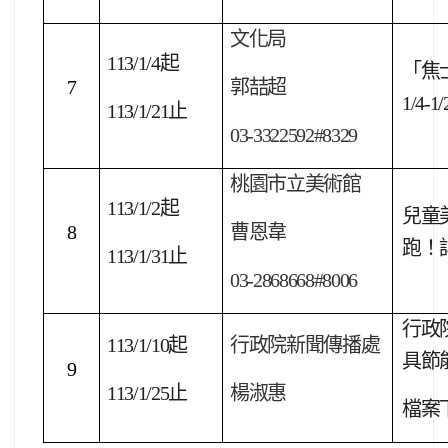
文化局
113/1/4
起
「焦
7
郭喆超
1/4
113/1/21
止
03-3322592#8329
桃園市立美術館
113/1/2
起
兒童
8
曹恩韋
跑！
113/1/31
止
03-2868668#8006
行政
113/1/10
起
行政院新聞傳播處
具節
9
113/1/25
止
楊淑惠
檔案