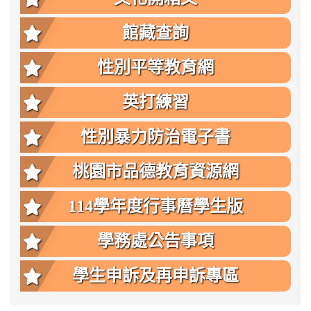
館藏查詢
性別平等教育網
英打練習
性別暴力防治電子書
桃園市品德教育資源網
114學年度行事曆學生版
學務處公告事項
學生申訴及再申訴專區