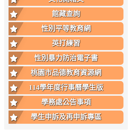
館藏查詢
性別平等教育網
英打練習
性別暴力防治電子書
桃園市品德教育資源網
114學年度行事曆學生版
學務處公告事項
學生申訴及再申訴專區