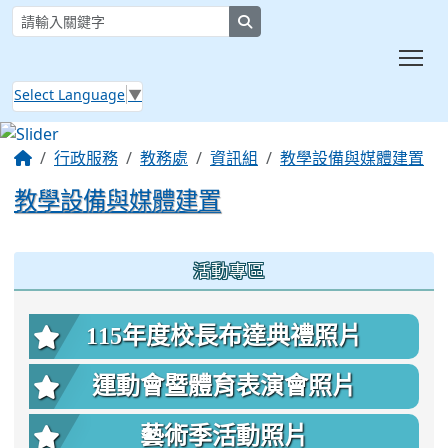
search
Tog
Select Language
▼
:::
行政服務
教務處
資訊組
教學設備與媒體建置
教學設備與媒體建置
:::
活動專區
115年度校長布達典禮照片
運動會暨體育表演會照片
藝術季活動照片