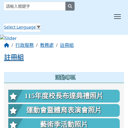
search
Tog
Select Language
▼
:::
行政服務
教務處
註冊組
註冊組
:::
活動專區
115年度校長布達典禮照片
運動會暨體育表演會照片
藝術季活動照片