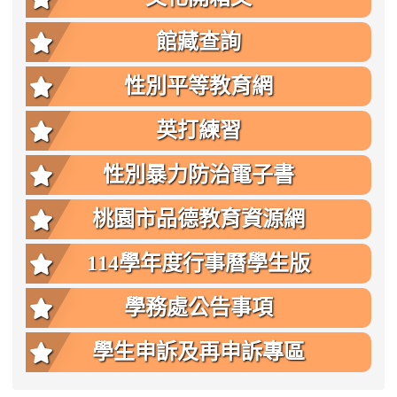
館藏查詢
性別平等教育網
英打練習
性別暴力防治電子書
桃園市品德教育資源網
114學年度行事曆學生版
學務處公告事項
學生申訴及再申訴專區