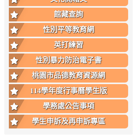
館藏查詢
性別平等教育網
英打練習
性別暴力防治電子書
桃園市品德教育資源網
114學年度行事曆學生版
學務處公告事項
學生申訴及再申訴專區