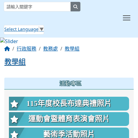
search
Tog
Select Language
▼
:::
行政服務
教務處
教學組
教學組
:::
活動專區
115年度校長布達典禮照片
運動會暨體育表演會照片
藝術季活動照片