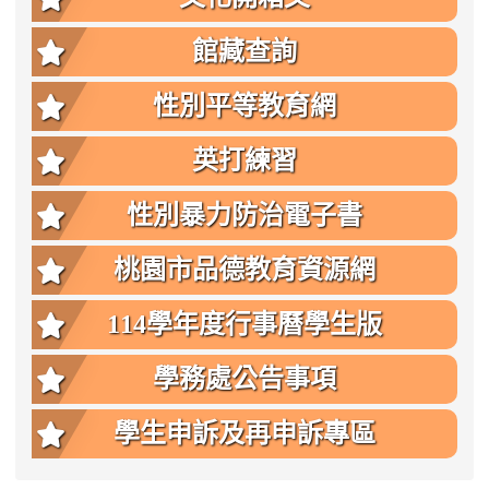
館藏查詢
性別平等教育網
英打練習
性別暴力防治電子書
桃園市品德教育資源網
114學年度行事曆學生版
學務處公告事項
學生申訴及再申訴專區