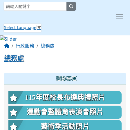
search
Tog
Select Language
▼
:::
行政服務
總務處
總務處
:::
活動專區
115年度校長布達典禮照片
運動會暨體育表演會照片
藝術季活動照片