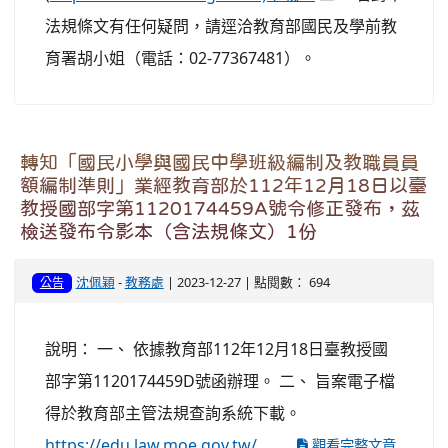
法規條文有任何疑問，請逕洽教育部國民及學前教
育署胡小姐（電話：02-77367481）。
轉知「國民小學與國民中學班級編制及教職員員
額編制準則」業經教育部於112年12月18日以臺
教授國部字第1120174459A號令修正發布，茲
檢送發布令影本（含法規條文）1份
沈佩穎
-
教務處
| 2023-12-27 | 點閱數： 694
公告
說明： 一、 依據教育部112年12月18日臺教授國
部字第1120174459D號函辦理。 二、 旨案電子檔
得於教育部主管法規查詢系統下載。
https://edu.law.moe.gov.tw/
...
觀看完整文章