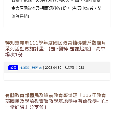
宜蓁；電話：(03)4160177轉667。 四、 檢附該基
金會原函影本及相關資料各1份。 (有意申請者，請
洽註冊組)
轉知嘉義縣111學年度國民教育輔導體系觀課月
系列活動實施計畫-【嘉e翻轉 嘉課起飛】-高中
場次1份
沈佩穎
-
教務處
| 2023-04-30 | 點閱數： 238
公告
有關教育部國民及學前教育署辦理「112年教育
部國民及學前教育署教學基地學校有效教學-『上
一堂好課』分享會」