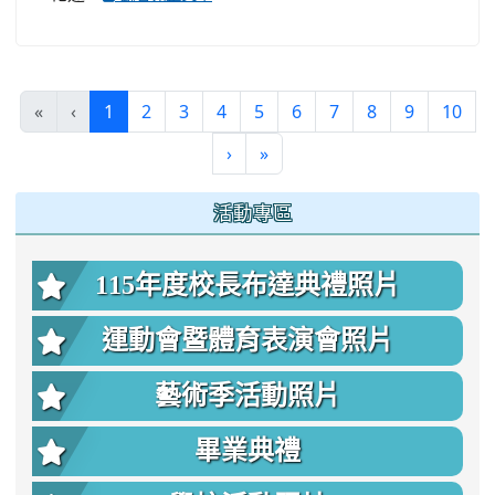
(current)
«
‹
1
2
3
4
5
6
7
8
9
10
›
»
:::
活動專區
115年度校長布達典禮照片
運動會暨體育表演會照片
藝術季活動照片
畢業典禮