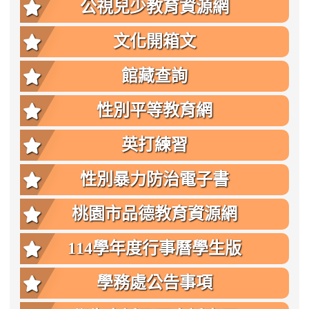
公視兒少教育資源網
文化開箱文
館藏查詢
性別平等教育網
英打練習
性別暴力防治電子書
桃園市品德教育資源網
114學年度行事曆學生版
學務處公告事項