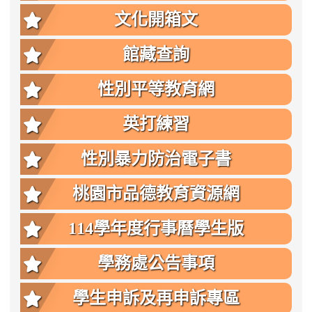
文化開箱文
館藏查詢
性別平等教育網
英打練習
性別暴力防治電子書
桃園市品德教育資源網
114學年度行事曆學生版
學務處公告事項
學生申訴及再申訴專區