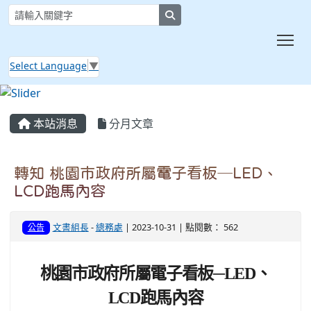
search
Tog
Select Language
▼
:::
本站消息
分月文章
轉知 桃園市政府所屬電子看板─LED、
LCD跑馬內容
文書組長
-
總務處
| 2023-10-31 | 點閱數： 562
公告
桃園市政府所屬電子看板─LED、
LCD跑馬內容