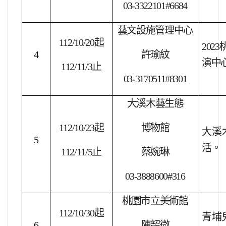
03-3322101#6684
藝文設施管理中心
112/10/20
起
2023
4
許瑜紋
演中
112/11/3
止
03-3170511#8301
大溪木藝生態
112/10/23
起
博物館
大溪木
5
活。
112/11/5
止
蔡婉琳
03-3888600#316
桃園市立美術館
112/10/30
起
青埔
6
陳韶微