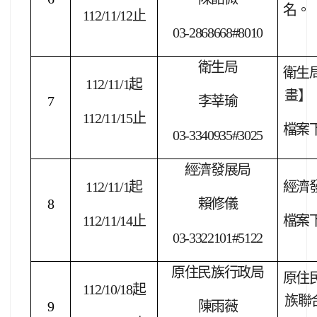
名。
112/11/12
止
03-2868668#8010
衛生局
衛生
112/11/1
起
畫
】
7
李莘瑜
112/11/15
止
檔案
03-3340935#3025
經濟發展局
112/11/1
起
經濟
8
賴修儀
112/11/14
止
檔案
03-3322101#5122
原住民族行政局
原住
112/10/18
起
族聯
9
陳雨薇