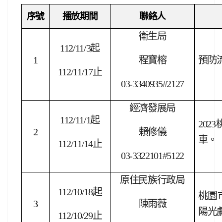
序號
播放期間
聯絡人
衛生局
112/11/3
起
1
程寶榕
預防
112/11/17
止
03-3340935#2127
經濟發展局
112/11/1
起
2023
2
賴修儀
車。
112/11/14
止
03-3322101#5122
原住民族行政局
112/10/18
起
桃園市
3
陳雨薇
陽光
112/10/29
止