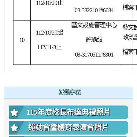
112/10/29
止
檔案
03-3322101#6684
藝文設施管理中心
藝文
112/10/20
起
玫瑰
10
許瑜紋
112/11/3
止
檔案
03-3170511#8301
:::
活動專區
115年度校長布達典禮照片
運動會暨體育表演會照片