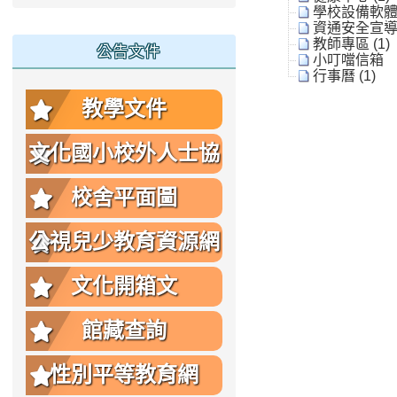
學校設備軟體教
資通安全宣導 
教師專區 (1)
公告文件
小叮噹信箱
行事曆 (1)
教學文件
文化國小校外人士協
助教學或活動要點
校舍平面圖
公視兒少教育資源網
文化開箱文
館藏查詢
性別平等教育網