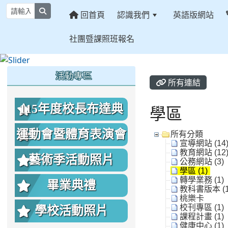
search
回首頁
認識我們
英語版網站
社團暨課照班報名
:::
:::
:::
活動專區
所有連結
115年度校長布達典
學區
禮照片
運動會暨體育表演會
所有分類
宣導網站 (14
教育網站 (12
照片
藝術季活動照片
公務網站 (3)
學區 (1)
轉學業務 (1)
畢業典禮
教科書版本 (1
桃樂卡
校刊專區 (1)
學校活動照片
課程計畫 (1)
健康中心 (1)