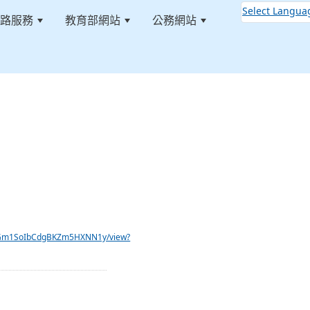
Select Langua
路服務
教育部網站
公務網站
:::
Esl0Gm1SoIbCdgBKZm5HXNN1y/view?