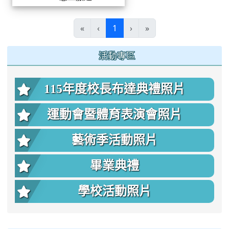
(current)
«
‹
1
›
»
:::
活動專區
115年度校長布達典禮照片
運動會暨體育表演會照片
藝術季活動照片
畢業典禮
學校活動照片