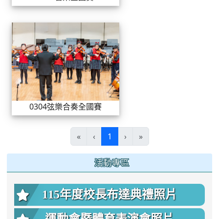
0304弦樂合奏全國賽
0304弦樂合奏全國賽
(current)
«
‹
1
›
»
:::
活動專區
115年度校長布達典禮照片