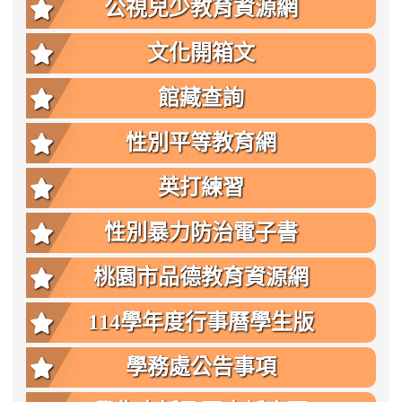
公視兒少教育資源網
文化開箱文
館藏查詢
性別平等教育網
英打練習
性別暴力防治電子書
桃園市品德教育資源網
114學年度行事曆學生版
學務處公告事項