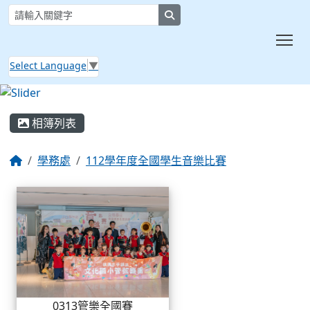
search
Tog
Select Language
▼
:::
相簿列表
學務處
112學年度全國學生音樂比賽
相簿列表
0313管樂全國賽
0313管樂全國賽