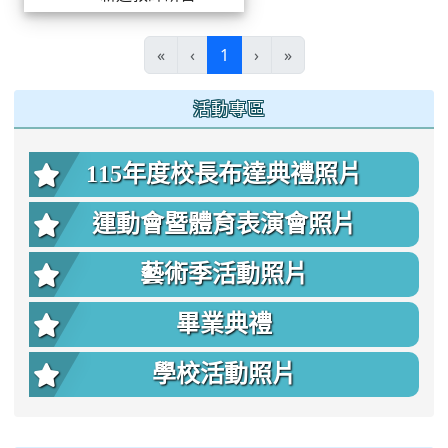
(current)
«
‹
1
›
»
:::
活動專區
115年度校長布達典禮照片
運動會暨體育表演會照片
藝術季活動照片
畢業典禮
學校活動照片