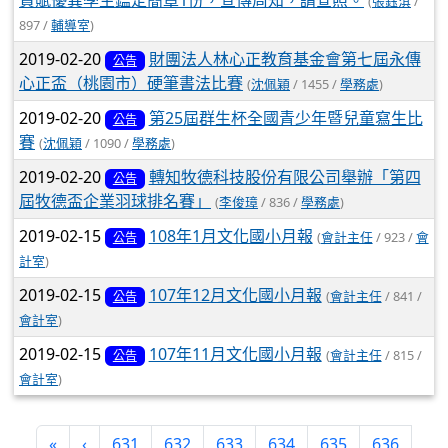
資賦優異學生鑑定簡章1份，宣傳周知，請查照。
(
張鈺淇
/
897 /
輔導室
)
2019-02-20
財團法人林心正教育基金會第七屆永傳
公告
心正盃（桃園市）硬筆書法比賽
(
沈佩穎
/ 1455 /
學務處
)
2019-02-20
第25屆群生杯全國青少年暨兒童寫生比
公告
賽
(
沈佩穎
/ 1090 /
學務處
)
2019-02-20
轉知牧德科技股份有限公司舉辦「第四
公告
屆牧德盃企業羽球排名賽」
(
李俊璋
/ 836 /
學務處
)
2019-02-15
108年1月文化國小月報
(
會計主任
/ 923 /
會
公告
計室
)
2019-02-15
107年12月文化國小月報
(
會計主任
/ 841 /
公告
會計室
)
2019-02-15
107年11月文化國小月報
(
會計主任
/ 815 /
公告
會計室
)
«
‹
631
632
633
634
635
636