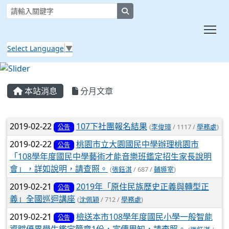
search
Tog
Select Language
▼
:::
本站消息
分月文章
文章列表
2019-02-22
107下社團報名結果
(
李俊璋
/ 1117 /
學務處
)
公告
2019-02-22
桃園市立大園國民中學辦理桃園市
公告
「108學年度國民中學藝術才能音樂班鑑定招生家長說明
會」，詳如說明，請查照。
(
張鈺淇
/ 687 /
輔導室
)
2019-02-21
2019年「原住民族歷史正義與轉型正
公告
義」全國巡迴講座
(
沈佩穎
/ 712 /
學務處
)
2019-02-21
檢送本市108學年度國民小學一般智能
公告