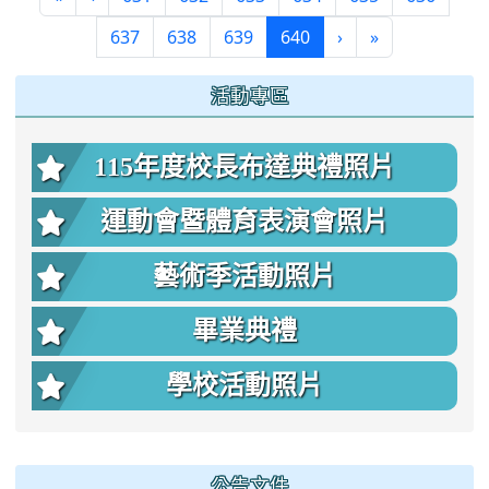
(current)
637
638
639
640
›
»
:::
活動專區
115年度校長布達典禮照片
運動會暨體育表演會照片
藝術季活動照片
畢業典禮
學校活動照片
公告文件