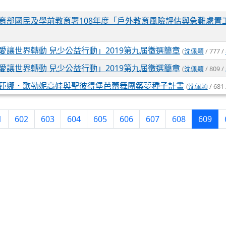
育部國民及學前教育署108年度「戶外教育風險評估與急難處置
愛讓世界轉動 兒少公益行動」2019第九屆徵選簡章
(
沈佩穎
/ 777 /
愛讓世界轉動 兒少公益行動」2019第九屆徵選簡章
(
沈佩穎
/ 809 /
蓮娜．歌勒妮高娃與聖彼得堡芭蕾舞團築夢種子計畫
(
沈佩穎
/ 681
(cu
1
602
603
604
605
606
607
608
609