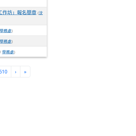
工作坊」報名簡章
(
沈
學務處
)
學務處
)
 /
學務處
)
rrent)
610
›
»