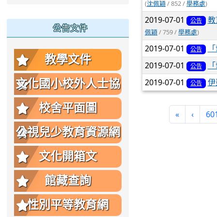
(
沈佩穎
/ 852 /
學務處
)
2019-07-01
教
公告
公告文件
佩穎
/ 759 /
學務處
)
2019-07-01
「
公告
教學文件
2019-07-01
「
公告
2019-07-01
伊
文化國小校外人士協
公告
助教學或活動要點
校舍平面圖
«
‹
60
公視兒少教育資源網
文化開箱文
館藏查詢
性別平等教育網