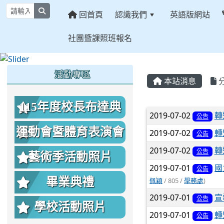
search
回首頁
認識我們
英語版網站
社團暨課照班報名
:::
:::
:::
活動專區
本站消息
115年度校長布達典
文章列表
2019-07-02
轉
公告
禮照片
運動會暨體育表演會
2019-07-02
轉
公告
2019-07-02
轉
公告
照片
藝術季活動照片
2019-07-01
國
公告
畢業典禮
佩穎
/ 805 /
學務處
)
2019-07-01
宣
公告
學校活動照片
2019-07-01
轉
公告