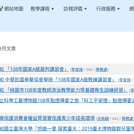
網站地圖
教學課程
訪視評鑑
行政服務
網
分月文章
知 「108年國家A級裁判講習會」
(
李俊璋
/ 592 /
學務處
)
知 中華民國拳擊協會舉辦「108年國家A級教練講習會」
(
李俊璋
/
知 「桃園市108年度教師游泳教學能力暨基礎救生訓練研習」
(
立科學工藝博物館108年點燈傳愛之旅「科工平安燈」點燈傳愛
導保護消費者權益暨落實保護青少年成長環境
(
沈佩穎
/ 642 /
學務處
知國立臺灣大學「悠遊一夏 探索臺大：2019臺大博物館群兒童