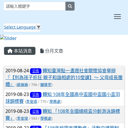
search
Tog
Select Language
▼
:::
本站消息
分月文章
文章列表
2019-08-24
轉知臺灣點一盞燈社會關懷協會舉辦
公告
『【別為孩子抓狂 親子和諧相處的10堂課】～ 父母成長團
體』
(
蔣琳琳
/ 796 /
輔導室
)
2019-08-23
轉知 108年全國高中盃國中盃國小盃羽
公告
球錦標賽
(
李俊璋
/ 770 /
學務處
)
2019-08-23
轉知 「108年全國總統盃分齡游泳錦標
公告
賽」
(
李俊璋
/ 593 /
學務處
)