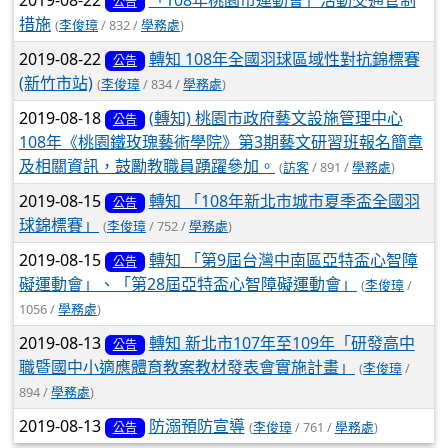
2019-08-22
「108年桃園市運動會」活動交通管制
公告
措施
(
李俊璋
/ 832 /
學務處
)
2019-08-22
轉知 108年全國羽球區域性對抗錦標賽
公告
(新竹市站)
(
李俊璋
/ 834 /
學務處
)
2019-08-18
(轉知) 桃園市政府藝文設施管理中心
公告
108年《桃園鐵玫瑰藝術學院》第3期藝文研習班報名簡章
及相關資訊，鼓勵教職員踴躍參加。
(
訪客
/ 891 /
學務處
)
2019-08-15
轉知 「108年新北市城市夏季盃全國羽
公告
球錦標賽」
(
李俊璋
/ 752 /
學務處
)
2019-08-15
轉知 「第9屆台灣中南區亞特盃心智障
公告
礙運動會」、「第28屆亞特盃心智障礙運動會」
(
李俊璋
/
1056 /
學務處
)
2019-08-13
轉知 新北市107年至109年「研發高中
公告
職暨國中小適應體育教案教材發表會實施計畫」
(
李俊璋
/
894 /
學務處
)
2019-08-13
防溺預防宣導
(
李俊璋
/ 761 /
學務處
)
公告