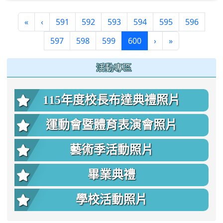
«
‹
591
592
593
594
595
596
(current)
597
598
599
600
›
»
:::
活動專區
115年度校長布達典禮照片
運動會暨體育表演會照片
藝術季活動照片
畢業典禮
學校活動照片