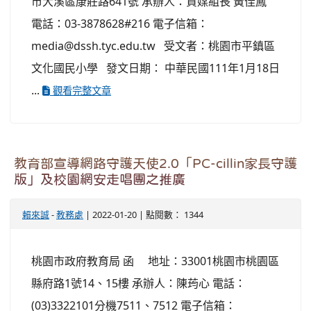
市大溪區康莊路641號 承辦人：資媒組長 黃佳鳳
電話：03-3878628#216 電子信箱：
media@dssh.tyc.edu.tw 受文者：桃園市平鎮區
文化國民小學 發文日期： 中華民國111年1月18日
...
觀看完整文章
教育部宣導網路守護天使2.0「PC-cillin家長守護
版」及校園網安走唱團之推廣
賴來誠
-
教務處
| 2022-01-20 | 點閱數： 1344
桃園市政府教育局 函 地址：33001桃園市桃園區
縣府路1號14、15樓 承辦人：陳荺心 電話：
(03)3322101分機7511、7512 電子信箱：