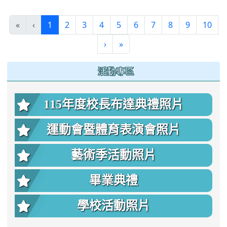
(current)
«
‹
1
2
3
4
5
6
7
8
9
10
›
»
:::
活動專區
115年度校長布達典禮照片
運動會暨體育表演會照片
藝術季活動照片
畢業典禮
學校活動照片