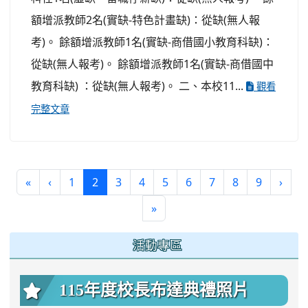
額增派教師2名(實缺-特色計畫缺)：從缺(無人報
考)。 餘額增派教師1名(實缺-商借國小教育科缺)：
從缺(無人報考)。 餘額增派教師1名(實缺-商借國中
教育科缺) ：從缺(無人報考)。 二、本校11...
觀看
完整文章
(current)
«
‹
1
2
3
4
5
6
7
8
9
›
»
:::
活動專區
115年度校長布達典禮照片