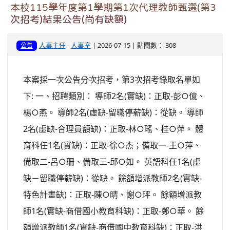
本校115學年度第1學期第1次代理教師甄選(第3
次招考)結果公告(尚有缺額)
人事主任
-
人事室
| 2026-07-15 | 點閱數： 308
公告
本案採一次公告分次招考，第3次招考錄取名單如
下: 一、招聘類別： 導師2名(實缺)：正取-彭○億、
楊○燕。 導師2名(虛缺-留職停薪缺)：從缺。 導師
2名(虛缺-合理員額缺)：正取-林○瑤、桂○萍。 體
育科任1名(實缺)：正取-徐○杰；備取一-王○萍、
備取二-呂○珊、備取三-邱○如。 英語科任1名(虛
缺－留職停薪缺)：從缺。 餘額增派教師2名(實缺-
特色計畫缺)：正取-陳○晴、謝○玶。 餘額增派教
師1名(實缺-商借國小教育科缺)：正取-鄭○華。 餘
額增派教師1名(實缺-商借國中教育科缺)：正取-洪