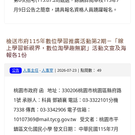
第6次招考(115.07.28)甄選，餘請詳閱本校115年7
月9日公告之簡章，請具報名資格人員踴躍報名。
檢送市府115年數位學習推廣活動第2期－「線
上學習新視界，數位淘學趣無窮」活動文宣及海
報各1份
人事主任
-
人事室
| 2026-07-23 | 點閱數： 49
公告
桃園市政府 函 地址：330206桃園市桃園區縣府路
1號 承辦人：科員 鄧穎襄 電話：03-3322101分機
7338 傳真：03-3342906 電子信箱：
10107369@mail.tycg.gov.tw 受文者：桃園市平
鎮區文化國民小學 發文日期： 中華民國115年7月