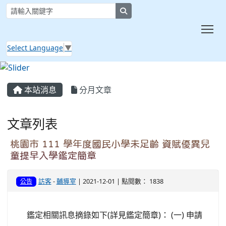
search
Tog
Select Language
▼
:::
本站消息
分月文章
文章列表
桃園市 111 學年度國民小學未足齡 資賦優異兒
童提早入學鑑定簡章
訪客
-
輔導室
| 2021-12-01 | 點閱數： 1838
公告
鑑定相關訊息摘錄如下(詳見鑑定簡章)： (一) 申請