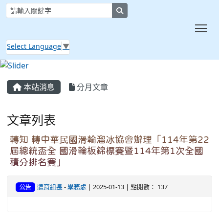
search
Tog
Select Language
▼
:::
本站消息
分月文章
文章列表
轉知 轉中華民國滑輪溜冰協會辦理「114年第22
屆總統盃全 國滑輪板錦標賽暨114年第1次全國
積分排名賽」
體育組長
-
學務處
| 2025-01-13 | 點閱數： 137
公告