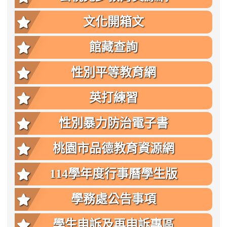
文化開箱文
館藏查詢
性別平等教育網
英打練習
性別暴力防治電子書
桃園市品德教育資源網
114學年度行事曆學生版
學務處公告事項
學生申訴及再申訴專區