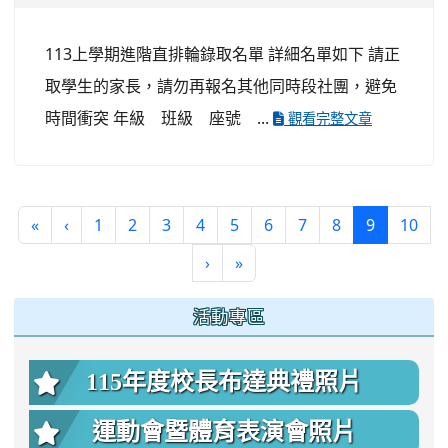
113上學期進階直排輪錄取名單 詳細名單如下 請正
取學生的家長，請勿再報名其他同時段社團，避免
時間衝突 年級 班級 座號 ...
觀看完整文章
(current)
«
‹
1
2
3
4
5
6
7
8
9
10
›
»
:::
活動專區
115年度校長布達典禮照片
運動會暨體育表演會照片