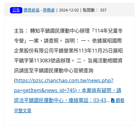
體育組長
-
學務處
| 2024-12-02 | 點閱數： 337
公告
主旨： 轉知平鎮國民運動中心辦理「114年兒童冬
令營」一案，請查照。 說明： 一、 依據展昭國際
企業股份有限公司平鎮營業所113年11月25日展昭
平鎮字第113083號函辦理。 二、 旨揭活動相關資
訊請逕至平鎮國民運動中心官網查詢
(
https://pzsc.chanchao.com.tw/news.php?
pa=getItem&news_id=745)，本案倘有疑問，請
逕洽平鎮國民運動中心，連絡電話：03-43
...
觀看
完整文章