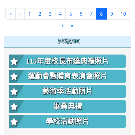
(current)
«
‹
1
2
3
4
5
6
7
8
9
10
›
»
:::
活動專區
115年度校長布達典禮照片
運動會暨體育表演會照片
藝術季活動照片
畢業典禮
學校活動照片