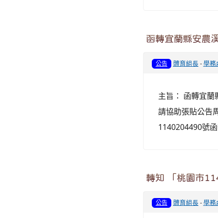
函轉宜蘭縣安農
體育組長
-
學務
公告
主旨： 函轉宜
請協助張貼公告周
114020449
轉知 「桃園市1
體育組長
-
學務
公告