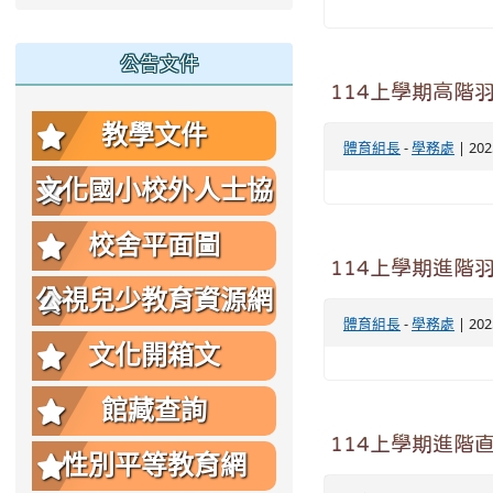
公告文件
114上學期高階
教學文件
體育組長
-
學務處
| 20
文化國小校外人士協
助教學或活動要點
校舍平面圖
114上學期進階
公視兒少教育資源網
體育組長
-
學務處
| 20
文化開箱文
館藏查詢
114上學期進階
性別平等教育網