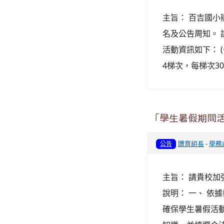
主旨： 百吉國小
名及公告周知。 說
活動資訊如下： (一
4梯次，每梯次30人)
「學生暑假期間
體育組長
-
學務
公告
主旨： 請貴校
說明： 一、 依據
確保學生暑假活