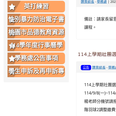
體育組長
-
學務處
| 20
英打練習
性別暴力防治電子書
備註：請家長留
課程。
桃園市品德教育資源
網
114學年度行事曆學
114上學期社團選課時
生版
學務處公告事項
體育組長
-
學務
公告
學生申訴及再申訴專
區
114上學期社團選課
114/9/8(一
楊老師分機號請撥4
階羽球2調整繳費