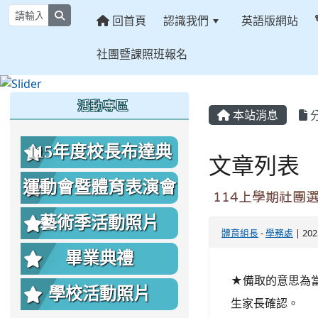
search
回首頁
認識我們
英語版網站
社團暨課照班報名
:::
:::
:::
活動專區
本站消息
115年度校長布達典
文章列表
禮照片
運動會暨體育表演會
114上學期社團
照片
藝術季活動照片
體育組長
-
學務處
| 20
畢業典禮
★備取的意思為
學校活動照片
生家長確認。