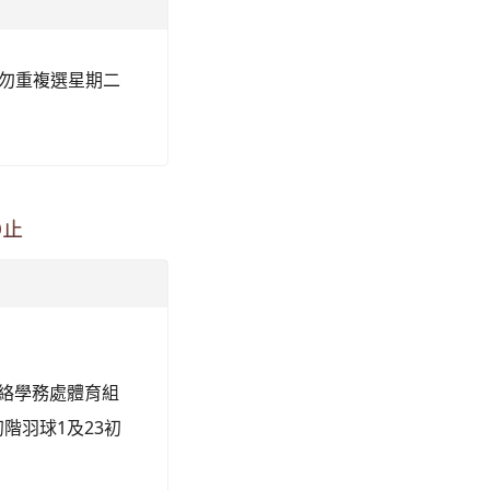
勿重複選星期二
0止
請聯絡學務處體育組
初階羽球1及23初