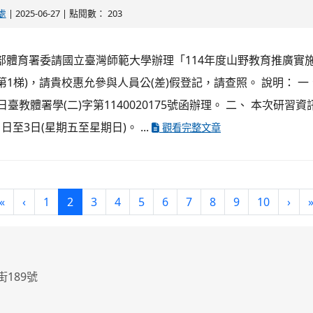
處
| 2025-06-27 | 點閱數： 203
部體育署委請國立臺灣師範大學辦理「114年度山野教育推廣實
第1梯)，請貴校惠允參與人員公(差)假登記，請查照。 說明： 一
7日臺教體署學(二)字第1140020175號函辦理。 二、 本次研習資訊
日至3日(星期五至星期日)。 ...
觀看完整文章
(current)
«
‹
1
2
3
4
5
6
7
8
9
10
›
街189號