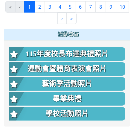
(current)
«
‹
1
2
3
4
5
6
7
8
9
10
›
»
:::
活動專區
115年度校長布達典禮照片
運動會暨體育表演會照片
藝術季活動照片
畢業典禮
學校活動照片