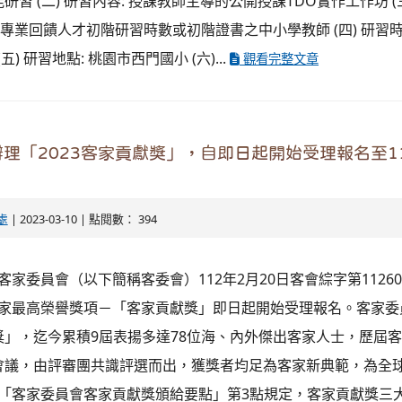
習 (二) 研習內容: 授課教師主導的公開授課TDO實作工作坊 (三
專業回饋人才初階研習時數或初階證書之中小學教師 (四) 研習時間
00 (五) 研習地點: 桃園市西門國小 (六)...
觀看完整文章
理「2023客家貢獻獎」，自即日起開始受理報名至11
處
| 2023-03-10 | 點閱數： 394
客家委員會（以下簡稱客委會）112年2月20日客會綜字第112600
客家最高榮譽獎項－「客家貢獻獎」即日起開始受理報名。客家委
獎」，迄今累積9屆表揚多達78位海、內外傑出客家人士，歷屆
會議，由評審團共識評選而出，獲獎者均足為客家新典範，為全
依「客家委員會客家貢獻獎頒給要點」第3點規定，客家貢獻獎三