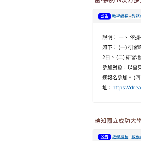
畫-夢的 N次方多
教學組長
-
教務
公告
說明： 一、 依據
如下： (一) 研
2日。 (二) 研
參加對象：以臺
迎報名參加。 (
址：
https://d
轉知國立成功大學
教學組長
-
教務
公告