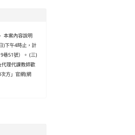
二、 本案內容說明
期日)下午4時止，計
巷51號）。 (三)
及代理代課教師歡
N次方」官網(網