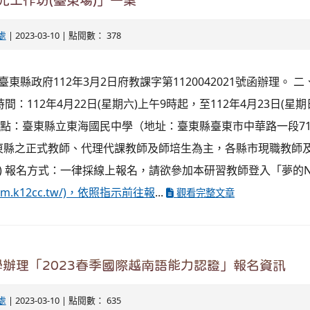
元工作坊(臺東場)」一案
處
| 2023-03-10 | 點閱數： 378
臺東縣政府112年3月2日府教課字第1120042021號函辦理。 
習時間：112年4月22日(星期六)上午9時起，至112年4月23日(星
習地點：臺東縣立東海國民中學（地址：臺東縣臺東市中華路一段719
東縣之正式教師、代理代課教師及師培生為主，各縣市現職教師
四) 報名方式：一律採線上報名，請欲參加本研習教師登入「夢的
ream.k12cc.tw/)，依照指示前往報
...
觀看完整文章
辦理「2023春季國際越南語能力認證」報名資訊
處
| 2023-03-10 | 點閱數： 635