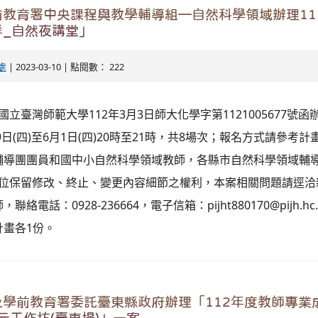
教育署中央課程與教學輔導組—自然科學領域辦理11
烊_自然夜講堂」
處
| 2023-03-10 | 點閱數： 222
國立臺灣師範大學112年3月3日師大化學字第1121005677號函
9日(四)至6月1日(四)20時至21時，共8場次；報名方式請參考計
輔導團團員和國中小自然科學領域教師，各縣市自然科學領域輔
辦單位保留修改、終止、變更內容細節之權利，本案相關問題請逕
電話：0928-236664，電子信箱：pijht880170@pijh.hc.
計畫各1份。
學前教育署委託臺東縣政府辦理「112年度教師專業