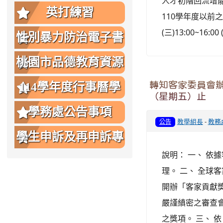
人才初階回流增能研
英打練習
110學年度以前之
(三)13:00~16:
性別暴力防治電子書
桃園市品德教育資源
網
轉知客家委員會辦
114學年度行事曆學
（星期五）止
生版
學務處公告事項
教學組長
-
教務
公告
學生申訴及再申訴專
說明： 一、 依據
區
理。 二、 全球
開辦「客家貢獻
嚴謹縝密之審查
之獎項。 三、 