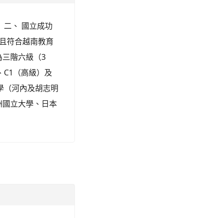
。 二、 國立成功
準且符合越南教育
分為三階六級（3
）、C1（高級）及
學（河內及胡志明
洲國立大學、日本