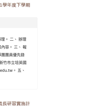
1學年度下學期
辦理。 二、 辦理
畫內容。 三、 報
導團團員優先錄
洽新竹市立培英國
edu.tw。 五、
成長研習實施計