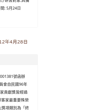
) 研習對象:具備
: 5月24日
2年4月28日
01381號函辦
員會自民國96年
客家貢獻獎皆經過
球客家最重要殊榮
大獎項類別為「終