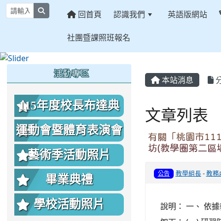
search
回首頁
認識我們
英語版網站
社團暨課照班報名
:::
:::
:::
活動專區
本站消息
115年度校長布達典
文章列表
禮照片
運動會暨體育表演會
有關「桃園市11
坊(教學圈第二區
照片
藝術季活動照片
教學組長
-
教務
公告
畢業典禮
學校活動照片
說明： 一、 依據