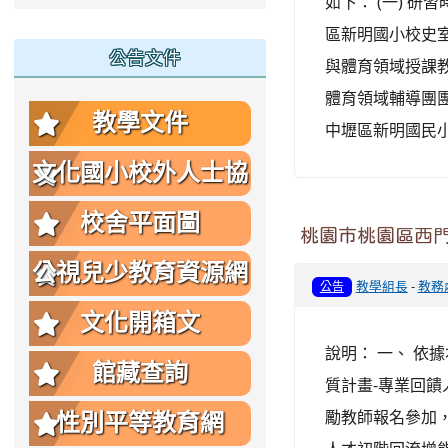
如下： (一) 研
區新明國小校史室
公告文件
與體育領域授課教
體育領域輔導團
教學文件
中壢區新明國民小學，
文化國小校外人士協
助教學或活動要點
校舍平面圖
桃園市桃園區西
公視兒少教育資源網
教學組長
-
教務
公告
文化開箱文
說明： 一、 依
館藏查詢
質計畫-專業回饋
勵教師報名參加，
性別平等教育網