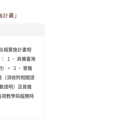
施計畫」
、 旨揭實施計畫相
： １、 具備臺灣
）。 ２、 曾擔
者（須檢附相關證
時數證明）且曾擔
兩項教學與服務時