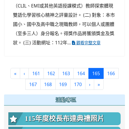
（CLIL、EMI或其他英語授課模式）教師探索體現
雙語化學習核心精神之評量設計。 (二) 對象：本市
國小、國中及高中職之現職教師，可以個人或團體
（至多三人）身分報名。得獎作品將獲頒獎金及獎
狀。 (三) 活動網址：112年...
觀看完整文章
(current)
«
‹
161
162
163
164
165
166
167
168
169
170
›
»
:::
活動專區
115年度校長布達典禮照片