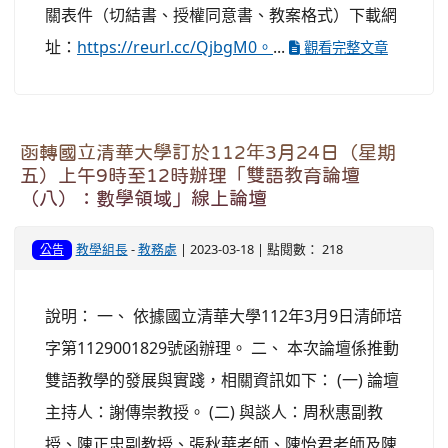
關表件（切結書、授權同意書、教案格式）下載網
址：
https://reurl.cc/QjbgM0。
...
觀看完整文章
函轉國立清華大學訂於112年3月24日（星期
五）上午9時至12時辦理「雙語教育論壇
（八）：數學領域」線上論壇
教學組長
-
教務處
| 2023-03-18 | 點閱數： 218
公告
說明： 一、 依據國立清華大學112年3月9日清師培
字第1129001829號函辦理。 二、 本次論壇係推動
雙語教學的發展與實踐，相關資訊如下： (一) 論壇
主持人：謝傳崇教授。 (二) 與談人：周秋惠副教
授、陳正忠副教授、張秋華老師、陳怡君老師及陳