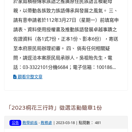
於家庭積極傳承族語之推廣原住民族語言模範母
親，以帶動各族致力族語傳承與發展之風氣。 三、
請有意申請者於112年3月27日（星期一）前填寫申
請表、資料使用授權書及推動族語發展卓越事蹟之
佐證資料（各1式7份，正本1份、影本6份），寄送
至本府原民局辦理初審。 四、 倘有任何相關疑
問，請逕洽本案原民局承辦人，吳祖貽先生，電
話：03-3322101分機6684；電子信箱：100186...
觀看完整文章
「2023桐花三行詩」徵選活動簡章1份
教學組長
-
教務處
| 2023-03-18 | 點閱數： 481
公告