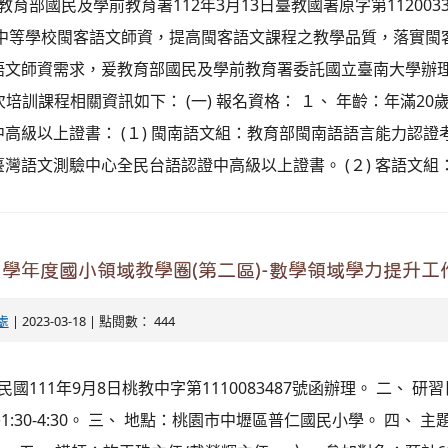
教育部國民及學前教育署112年3月13日臺教國署原字第112003
級中等學校閩客語文師資，提高閩客語文課程之教學品質，落實閩
語文師資需求，爰教育部國民及學前教育署委託國立臺南大學辦
次培訓課程相關資訊如下： (一) 報名資格： １、 年齡：年滿20
高級以上證書： (１) 閩南語文組：教育部閩南語語言能力認證
灣語文測驗中心全民台語認證中高級以上證書。 (２) 客語文組：.
1學年度國小領域教學圈(第二區)-數學領域學力提升工
處
| 2023-03-18 | 點閱數： 444
民國111年9月8日桃教中字第1110083487號函辦理。 二、 研習
午1:30-4:30。 三、 地點：桃園市中壢區普仁國民小學。 四、 