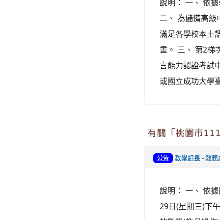
說明： 一、 依據
二、 為儲備高
滿足各學校本土
畫。 三、 第2梯
言能力認證考試中
或國立成功大學臺
有關「桃園市11
教學組長
-
教務
公告
說明： 一、 依據
29日(星期三)下