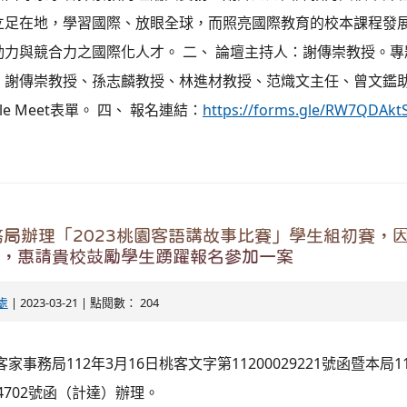
立足在地，學習國際、放眼全球，而照亮國際教育的校本課程發
動力與競合力之國際化人才。 二、 論壇主持人：謝傳崇教授。
：謝傳崇教授、孫志麟教授、林進材教授、范熾文主任、曾文鑑助
le Meet表單。 四、 報名連結：
https://forms.gle/RW7QDAk
局辦理「2023桃園客語講故事比賽」學生組初賽，
8日，惠請貴校鼓勵學生踴躍報名參加一案
處
| 2023-03-21 | 點閱數： 204
家事務局112年3月16日桃客文字第11200029221號函暨本局1
14702號函（計達）辦理。