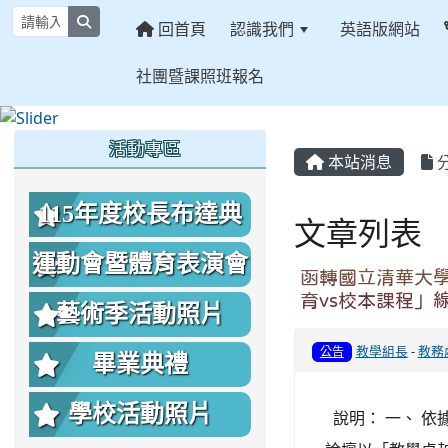
search
回首頁
認識我們
英語版網站
社團暨課照班報名
:::
:::
:::
活動專區
本站消息
115年度校長布達典
文章列表
禮照片
運動會暨體育表演會
函轉國立清華大學
育vs校本課程」
照片
藝術季活動照片
教學組長
-
教務
公告
畢業典禮
學校活動照片
說明： 一、 依據