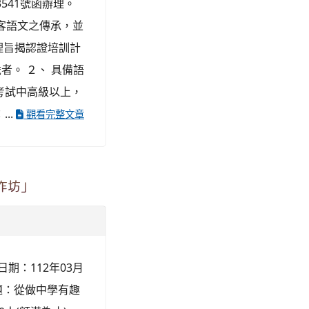
3541號函辦理。
客語文之傳承，並
理旨揭認證培訓計
歲者。 ２、 具備語
考試中高級以上，
..
觀看完整文章
作坊」
日期：112年03月
主題：從做中學有趣