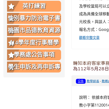
英打練習
及學校當局可以
成為具備全球移
性別暴力防治電子書
元校長。與談人
報名方式：Goog
桃園市品德教育資源
觀看完整文章
網
114學年度行事曆學
生版
學務處公告事項
轉知本府客家事務
學生申訴及再申訴專
為112年5月2
區
教學組長
-
教務
公告
說明： 依據本府客
教小字第11200