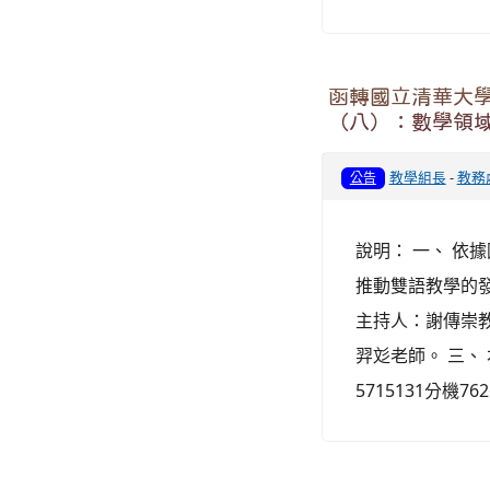
函轉國立清華大學
（八）：數學領
教學組長
-
教務
公告
說明： 一、 依據
推動雙語教學的發
主持人：謝傳崇教
羿彣老師。 三、
5715131分機76