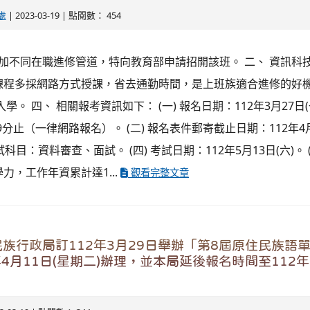
處
| 2023-03-19 | 點閱數： 454
增加不同在職進修管道，特向教育部申請招開該班。 二、 資訊科
課程多採網路方式授課，省去通勤時間，是上班族適合進修的好機
入學。 四、 相關報考資訊如下： (一) 報名日期：112年3月27日(一
59分止（一律網路報名）。 (二) 報名表件郵寄截止日期：112年4
考試科目：資料審查、面試。 (四) 考試日期：112年5月13日(六)。 
力，工作年資累計達1...
觀看完整文章
族行政局訂112年3月29日舉辦「第8屆原住民族語
年4月11日(星期二)辦理，並本局延後報名時間至112年