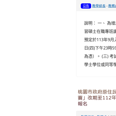
教學組長
-
教務
公告
說明： 一、 為
習碩士在職專班
預定於113年9月
日(四)下午23時
為憑）。 (三) 
學士學位或同等學
桃園市政府原住民
賽」改期至112
報名