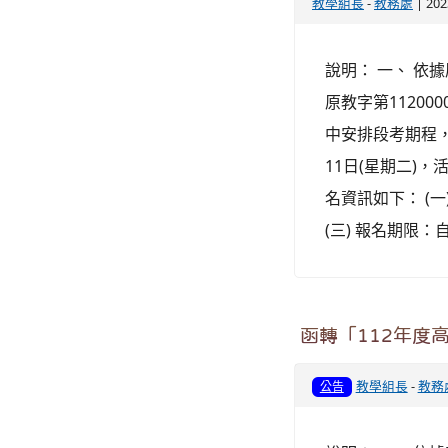
教學組長
-
教務處
| 20
說明： 一、 依
原教字第11200
中安排段考期程
11日(星期二)
名資訊如下： (一
(三) 報名期限：自
函轉「112年度
教學組長
-
教務
公告