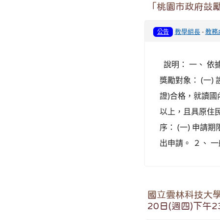
「桃園市政府鼓
教學組長
-
教務
公告
說明： 一、 
獎勵對象： (一
證)合格，就讀國
以上，且具原住
序： (一) 申請
出申請。 ２、 
國立雲林科技大學
20日(週四)下午