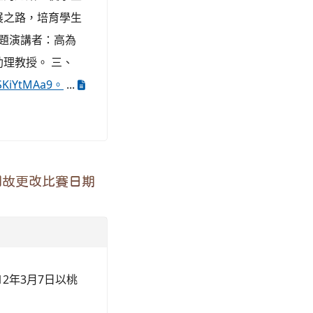
展之路，培育學生
專題演講者：高為
理教授。 三、
tSKiYtMAa9。
...
因故更改比賽日期
12年3月7日以桃