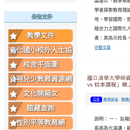
論壇以「教學卓
學者探索教育理
公告文件
地，學習國際、
競合力之國際化人才
教學文件
者：高為元校長。
完整文章
文化國小校外人士協
助教學或活動要點
校舍平面圖
國立清華大學師資
公視兒少教育資源網
vs 校本課程」
文化開箱文
教學組長
-
教務
公告
館藏查詢
說明： 一、 旨
性別平等教育網
長高為元演講，