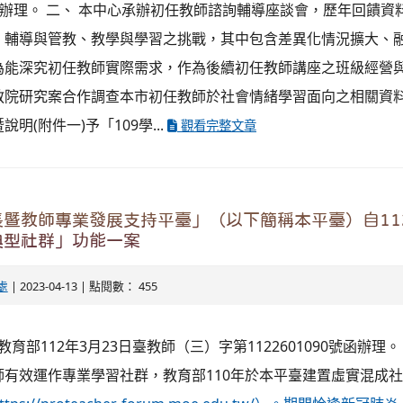
28號函辦理。 二、 本中心承辦初任教師諮詢輔導座談會，歷年回饋
、輔導與管教、教學與學習之挑戰，其中包含差異化情況擴大、
為能深究初任教師實際需求，作為後續初任教師講座之班級經營
教院研究案合作調查本市初任教師於社會情緒學習面向之相關資料
明(附件一)予「109學...
觀看完整文章
暨教師專業發展支持平臺」（以下簡稱本平臺）自11
典型社群」功能一案
處
| 2023-04-13 | 點閱數： 455
教育部112年3月23日臺教師（三）字第1122601090號函辦理
師有效運作專業學習社群，教育部110年於本平臺建置虛實混成