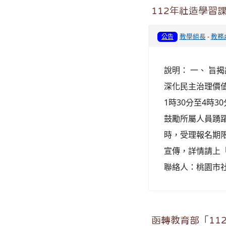
112年社造學習
教學組長
-
教務
公告
說明： 一、 
深化民主治理價值
1時30分至4時
鼓勵所屬人員踴
時，受理報名期限
宣傳，詳情請上
聯絡人：桃園市社
函轉教育部「11