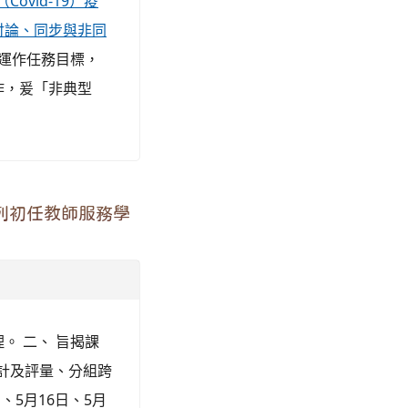
（Covid-19）疫
討論、同步與非同
運作任務目標，
作，爰「非典型
列初任教師服務學
理。 二、 旨揭課
設計及評量、分組跨
、5月16日、5月