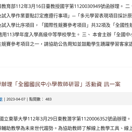
教育部112年3月16日臺教授國字第1120030949號函辦理。 
免試入學作業要點訂定應遵行事項」─「多元學習表現項目採計
免試入學比序項目，「國際性競賽參考項目」共32項及「全國性
適用113學年度入學高級中等學校學生。 三、 本會主辦「全國
性競賽參考項目之一，請協助公告周知並鼓勵學生踴躍學習客家
學辦理「全國國民中小學教師研習」活動資 訊一案
處
| 2023-04-07 | 點閱數： 483
國立東華大學112年3月29日東教潛字第1120006352號函辦理
源輔助教學為未來世代趨勢。為協助教師了解線上教學工具、線