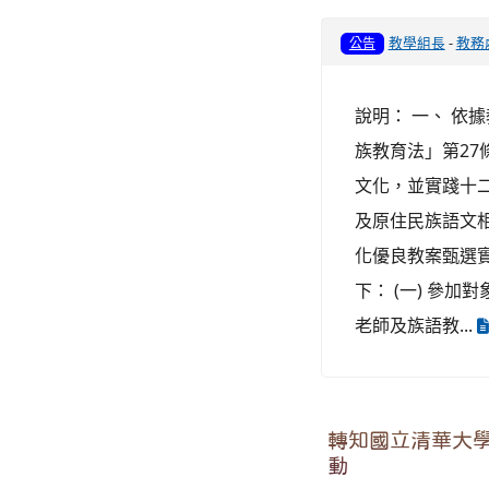
教學組長
-
教務
公告
說明： 一、 依據
族教育法」第2
文化，並實踐十
及原住民族語文
化優良教案甄選實
下： (一) 參
老師及族語教...
轉知國立清華大
動