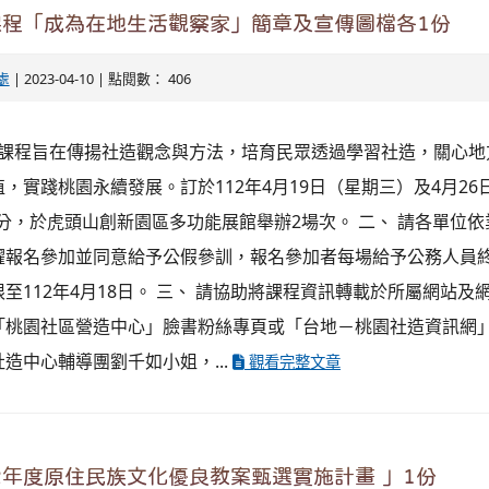
課程「成為在地生活觀察家」簡章及宣傳圖檔各1份
處
| 2023-04-10 | 點閱數： 406
旨揭課程旨在傳揚社造觀念與方法，培育民眾透過學習社造，關心
，實踐桃園永續發展。訂於112年4月19日（星期三）及4月2
30分，於虎頭山創新園區多功能展館舉辦2場次。 二、 請各單位
躍報名參加並同意給予公假參訓，報名參加者每場給予公務人員終
至112年4月18日。 三、 請協助將課程資訊轉載於所屬網站及
「桃園社區營造中心」臉書粉絲專頁或「台地－桃園社造資訊網
造中心輔導團劉千如小姐，...
觀看完整文章
2年度原住民族文化優良教案甄選實施計畫 」1份