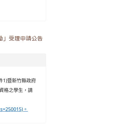
勵」受理申請公告
附件1)暨新竹縣政府
請資格之學生，請
&s=250015)。