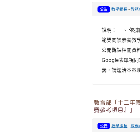
教學組長
-
教務
公告
說明： 一、 依據
範雙閱讀素養教
公開觀課相關資料
Google表單
義，請逕洽本案聯絡
教育部「十二年
賽參考項目』」
教學組長
-
教務
公告