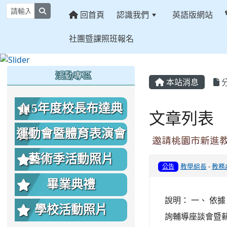
search
回首頁
認識我們
英語版網站
社團暨課照班報名
:::
:::
:::
活動專區
本站消息
115年度校長布達典
文章列表
禮照片
運動會暨體育表演會
邀請桃園市新進
照片
藝術季活動照片
教學組長
-
教務
公告
畢業典禮
說明： 一、 依
學校活動照片
詢輔導座談會暨薪