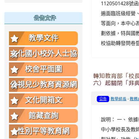
11205014
遍面臨班級經營
公告文件
等面向，本中心
劃依據，特與國
教學文件
校協助轉發問卷暨說
文化國小校外人士協
助教學或活動要點
校舍平面圖
轉知教育部「校長
六）起關閉「非
公視兒少教育資源網
教學組長
-
教務
文化開箱文
公告
館藏查詢
說明： 一、 依據
中小學校長及教
性別平等教育網