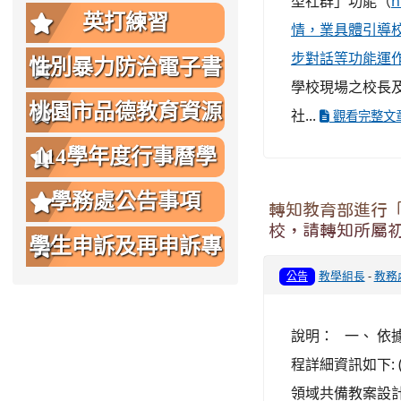
型社群」功能（
h
英打練習
情，業具體引導
步對話等功能運
性別暴力防治電子書
學校現場之校長
桃園市品德教育資源
社...
觀看完整文
網
114學年度行事曆學
生版
學務處公告事項
轉知教育部進行「
校，請轉知所屬
學生申訴及再申訴專
教學組長
-
教務
公告
區
說明： 一、 依據
程詳細資訊如下:
領域共備教案設計與