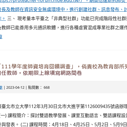
ttps://proteacher-forum.moe.edu.tw/）。期間恰逢新冠肺炎
校長及教師在資訊安全無虞環境中，進行創建社群、訊息發布、
作。
三、 現考量本平臺之「非典型社群」功能已完成階段性社群
及教師已能善用多元通訊軟體，進行各種虛實混成專業社群之運
章
111學年度師資培育回饋調查」，倘貴校為教育部所
初任教師，依期限上線填寫網路問卷
處
| 2023-04-12 | 點閱數： 668
臺北市立大學112年3月30日北市大進字第1126009435號函辦
 (一) 課程簡介：探討雙語教學發展、課室互動語言、雙語課程
發表。 (二) 課程時間：4月18日、4月25日、5月2日、5月9日