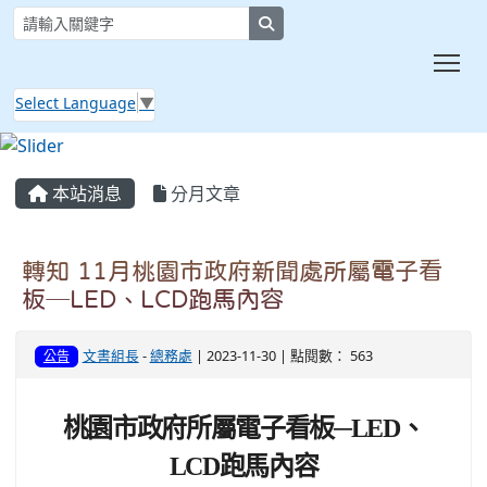
search
Tog
Select Language
▼
:::
本站消息
分月文章
轉知 11月桃園市政府新聞處所屬電子看
板─LED、LCD跑馬內容
文書組長
-
總務處
| 2023-11-30 | 點閱數： 563
公告
桃園市政府所屬電子看板─LED、
LCD跑馬內容