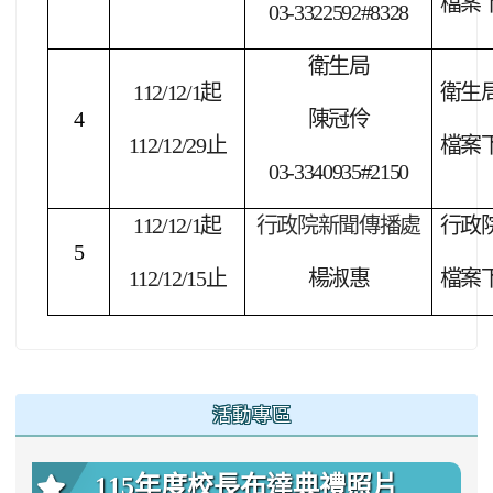
檔案
03-3322592#8328
衛生局
112/12/1
起
衛生
4
陳冠伶
112/12/29
止
檔案
03-3340935#2150
112/12/1
起
行政院新聞傳播處
行政
5
112/12/15
止
楊淑惠
檔案
:::
活動專區
115年度校長布達典禮照片