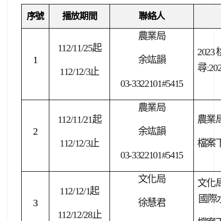
序號
播放期間
聯絡人
農業局
112/11/25
起
2023
1
余竑韻
尋:2
112/12/3
止
03-3322101#5415
農業局
112/11/21
起
農業
2
余竑韻
112/12/3
止
檔案
03-3322101#5415
文化局
文化
112/12/1
起
國際
3
徐慧君
112/12/28
止