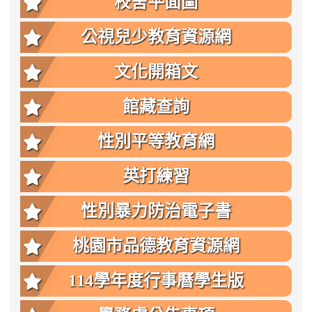
校舍平面圖
公視兒少教育資源網
文化開箱文
館藏查詢
性別平等教育網
英打練習
性別暴力防治電子書
桃園市品德教育資源網
114學年度行事曆學生版