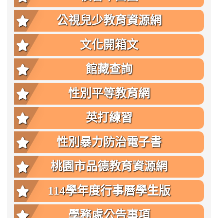
公視兒少教育資源網
文化開箱文
館藏查詢
性別平等教育網
英打練習
性別暴力防治電子書
桃園市品德教育資源網
114學年度行事曆學生版
學務處公告事項