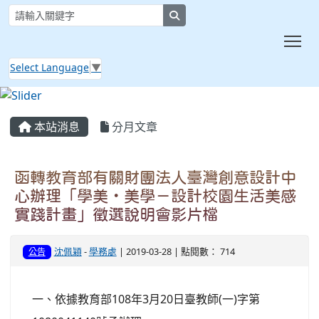
search
Tog
Select Language
▼
:::
本站消息
分月文章
函轉教育部有關財團法人臺灣創意設計中
心辦理「學美‧美學－設計校園生活美感
實踐計畫」徵選說明會影片檔
沈佩穎
-
學務處
| 2019-03-28 | 點閱數： 714
公告
一、依據教育部108年3月20日臺教師(一)字第