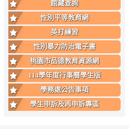
館藏查詢
性別平等教育網
英打練習
性別暴力防治電子書
桃園市品德教育資源網
114學年度行事曆學生版
學務處公告事項
學生申訴及再申訴專區
:::