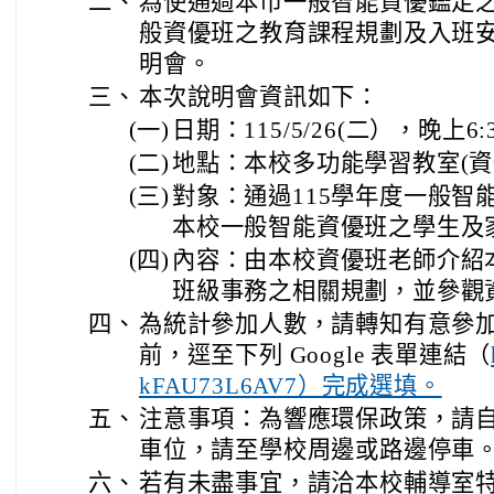
二、
為使通過本市一般智能資優鑑定
般資優班之教育課程規劃及入班
明會。
三、
本次說明會資訊如下：
(一)
日期：115/5/26(二），晚上6:3
(二)
地點：本校多功能學習教室(資
(三)
對象：通過115學年度一般智
本校一般智能資優班之學生及
(四)
內容：由本校資優班老師介紹
班級事務之相關規劃，並參觀
四、
為統計參加人數，請轉知有意參加之
前，逕至下列 Google 表單連結（
kFAU73L6AV7）完成選填。
五、
注意事項：為響應環保政策，請
車位，請至學校周邊或路邊停車
六、
若有未盡事宜，請洽本校輔導室