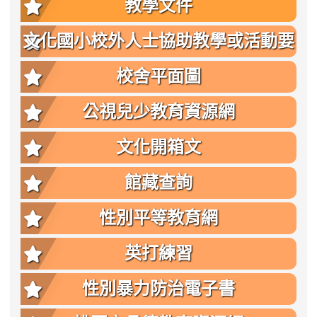
教學文件
文化國小校外人士協助教學或活動要
點
校舍平面圖
公視兒少教育資源網
文化開箱文
館藏查詢
性別平等教育網
英打練習
性別暴力防治電子書