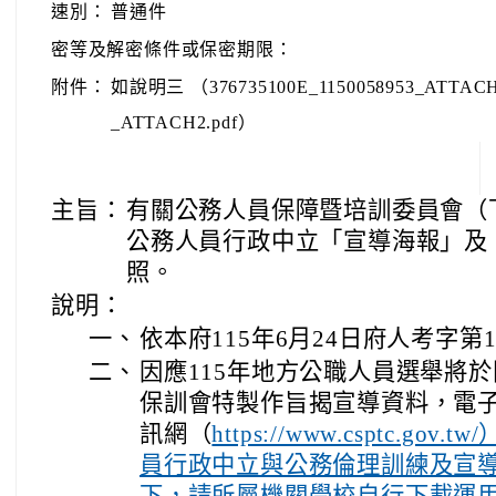
速別：
普通件
密等及解密條件或保密期限：
附件：
如說明三 （376735100E_1150058953_ATTACH1
_ATTACH2.pdf）
主旨：
有關公務人員保障暨培訓委員會（下
公務人員行政中立「宣導海報」及
照。
說明：
一、
依本府115年6月24日府人考字第1
二、
因應115年地方公職人員選舉將於
保訓會特製作旨揭宣導資料，電
訊網（
https://www.csptc.
員行政中立與公務倫理訓練及宣