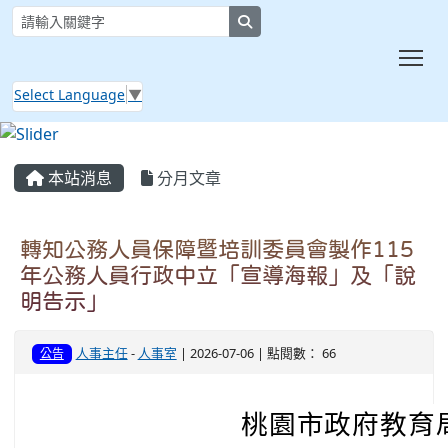
search
Tog
Select Language
▼
:::
本站消息
分月文章
轉知公務人員保障暨培訓委員會製作115
年公務人員行政中立「宣導海報」及「說
明告示」
人事主任
-
人事室
| 2026-07-06 | 點閱數： 66
公告
桃園市政府教育局