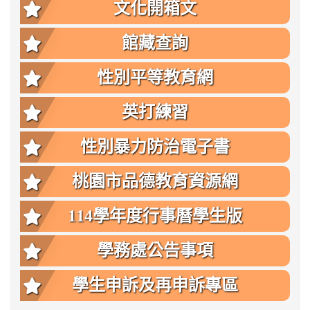
文化開箱文
館藏查詢
性別平等教育網
英打練習
性別暴力防治電子書
桃園市品德教育資源網
114學年度行事曆學生版
學務處公告事項
學生申訴及再申訴專區