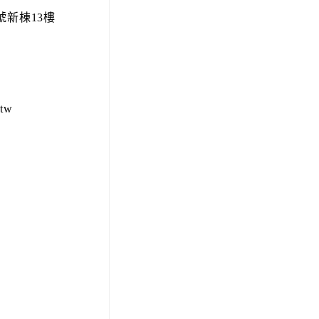
號新棟13樓
tw