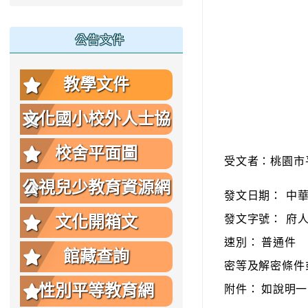
公告文件
教學文件
文化國小校外人士協
助教學或活動要點
校舍平面圖
受文者：桃園市
公視兒少教育資源網
發文日期：
中華
文化開箱文
發文字號：
府人
速別：
普通件
館藏查詢
密等及解密條件
性別平等教育網
附件：
如說明一 （