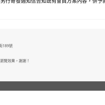
將另行寄發通知信告知既有會員方案內容，併予
街189號
最佳瀏覽效果，謝謝！