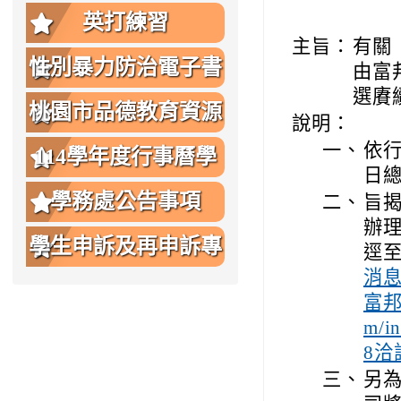
英打練習
主旨：
有關
性別暴力防治電子書
由富
選賡
桃園市品德教育資源
說明：
一、
依行
網
114學年度行事曆學
日總
生版
學務處公告事項
二、
旨
辦理
學生申訴及再申訴專
逕
消
區
富邦
m/i
8洽
三、
另