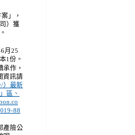
方案」，
司）獲
。
6月25
影本1份。
續承作，
相關資訊請
.tw/）最新
康」區、
n.co
019-88
邦產險公