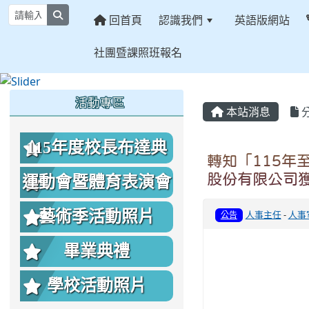
search
回首頁
認識我們
英語版網站
社團暨課照班報名
:::
:::
:::
活動專區
本站消息
115年度校長布達典
轉知「115年
禮照片
股份有限公司
運動會暨體育表演會
照片
藝術季活動照片
人事主任
-
人事
公告
畢業典禮
學校活動照片