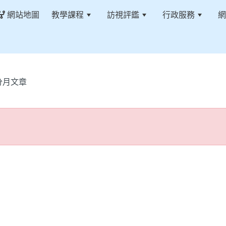
網站地圖
教學課程
訪視評鑑
行政服務
網
分月文章
在