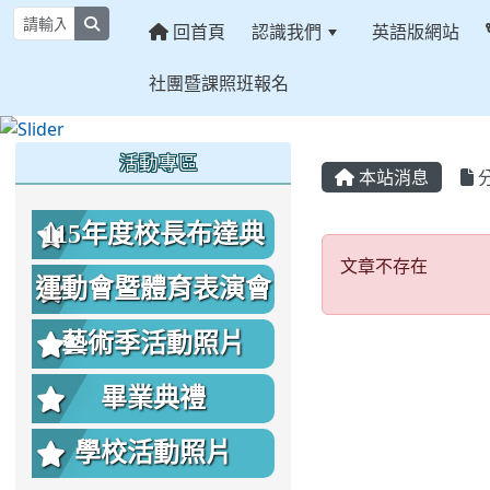
search
回首頁
認識我們
英語版網站
社團暨課照班報名
:::
:::
:::
活動專區
本站消息
115年度校長布達典
文章不存
文章不存在
禮照片
運動會暨體育表演會
照片
藝術季活動照片
畢業典禮
學校活動照片